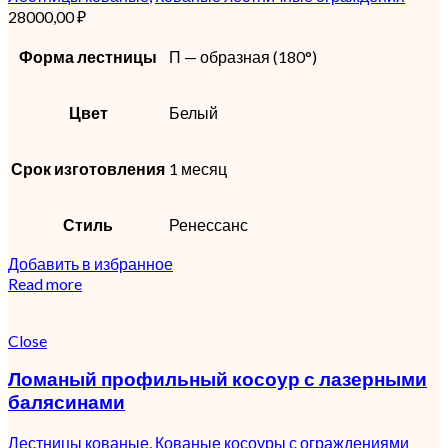
28000,00
₽
Форма лестницы
П — образная (180°)
Цвет
Белый
Срок изготовления
1 месяц
Стиль
Ренессанс
Добавить в избранное
Read more
Close
Ломаный профильный косоур с лазерными
балясинами
Лестницы кованые
,
Кованые косоуры с ограждениями