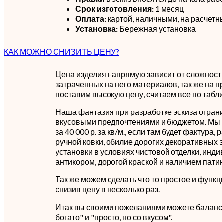
Срок изготовления:
1 месяц
Оплата:
картой, наличными, на расчетн
Установка:
Бережная установка
КАК МОЖНО СНИЗИТЬ ЦЕНУ?
Цена изделия напрямую зависит от сложности
затраченных на него материалов, так же на п
поставим высокую цену, считаем все по табл
Наша фантазия при разработке эскиза огран
вкусовыми предпочтениями и бюджетом. Мы 
за 40 000 р. за кв/м., если там будет фактура,
ручной ковки, обилие дорогих декоративных 
установки в условиях чистовой отделки, инд
антикором, дорогой краской и наличием пати
Так же можем сделать что то простое и функц
снизив цену в несколько раз.
Итак вы своими пожеланиями можете баланс
богато" и "просто, но со вкусом".