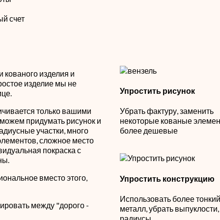
ый счет
 кованого изделия и
ростое изделие мы не
Упростить рисунок
ице.
ичивается только вашими
Убрать фактуру, заменить
можем придумать рисунок и
некоторые кованые элемен
 радиусные участки, много
более дешевые
элементов, сложное место
ивидуальная покраска с
ны.
иональное вместо этого,
Упростить конструкцию
Использовать более тонки
ировать между "дорого -
металл, убрать выпуклости,
радиусы,