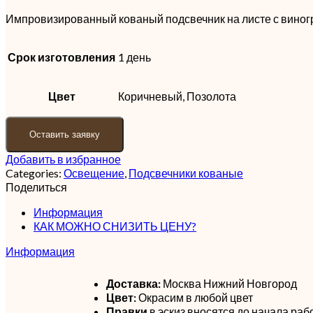
Импровизированный кованый подсвечник на листе с виногр
Срок изготовления
1 день
Цвет
Коричневый, Позолота
Оставить заявку
Добавить в избранное
Categories:
Освещение
,
Подсвечники кованые
Поделиться
Информация
КАК МОЖНО СНИЗИТЬ ЦЕНУ?
Информация
Доставка:
Москва Нижний Новгород
Цвет:
Окрасим в любой цвет
Правки
в эскиз вносятся до начала раб