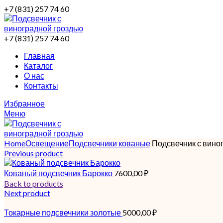
+7 (831) 257 74 60
+7 (831) 257 74 60
Главная
Каталог
О нас
Контакты
Избранное
Меню
Home
Освещение
Подсвечники кованые
Подсвечник с вино
Previous product
Кованый подсвечник Барокко
7600,00
₽
Back to products
Next product
Токарные подсвечники золотые
5000,00
₽