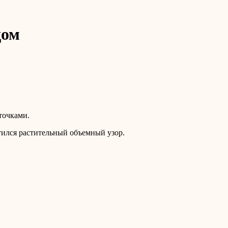
дом
точками.
стился растительный объемный узор.