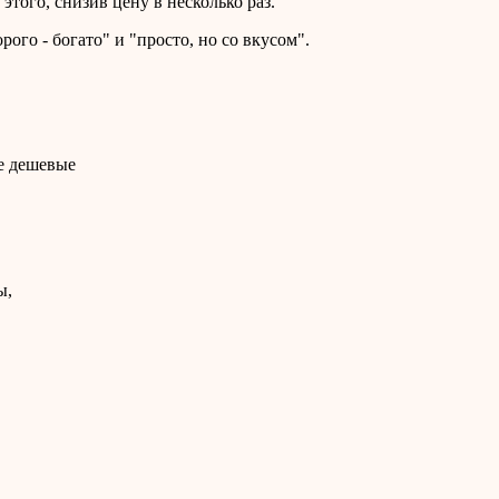
этого, снизив цену в несколько раз.
го - богато" и "просто, но со вкусом".
ее дешевые
ы,