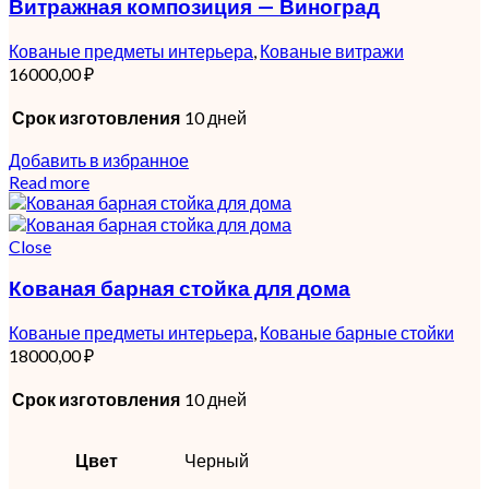
Витражная композиция — Виноград
Кованые предметы интерьера
,
Кованые витражи
16000,00
₽
Срок изготовления
10 дней
Добавить в избранное
Read more
Close
Кованая барная стойка для дома
Кованые предметы интерьера
,
Кованые барные стойки
18000,00
₽
Срок изготовления
10 дней
Цвет
Черный