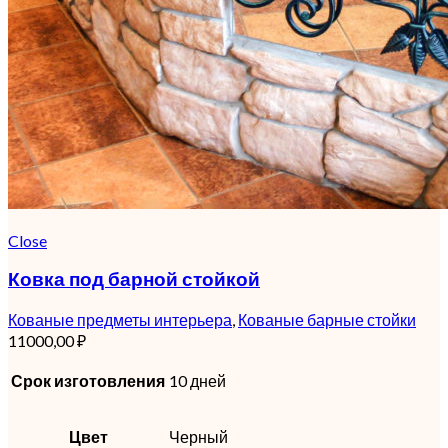
Close
Ковка под барной стойкой
Кованые предметы интерьера
,
Кованые барные стойки
11000,00
₽
Срок изготовления
10 дней
Цвет
Черный