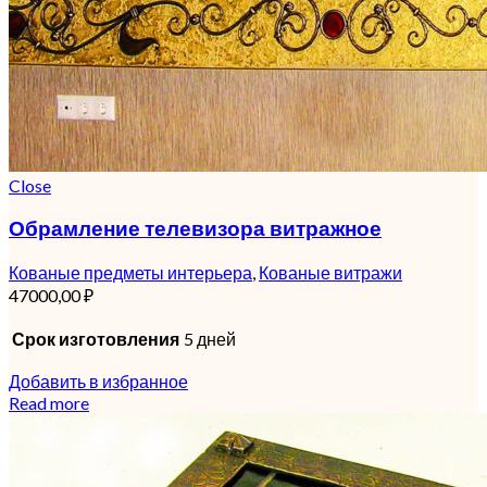
Close
Обрамление телевизора витражное
Кованые предметы интерьера
,
Кованые витражи
47000,00
₽
Срок изготовления
5 дней
Добавить в избранное
Read more