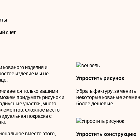
оты
ый счет
 кованого изделия и
ростое изделие мы не
Упростить рисунок
ице.
ичивается только вашими
Убрать фактуру, заменить
можем придумать рисунок и
некоторые кованые элемен
 радиусные участки, много
более дешевые
элементов, сложное место
ивидуальная покраска с
ны.
иональное вместо этого,
Упростить конструкцию