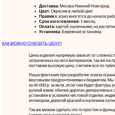
Доставка:
Москва Нижний Новгород
Цвет:
Окрасим в любой цвет
Правки
в эскиз вносятся до начала раб
Срок изготовления:
1 месяц
Оплата:
картой, наличными, на расчетн
Установка:
Бережная установка
КАК МОЖНО СНИЗИТЬ ЦЕНУ?
Цена изделия напрямую зависит от сложности
затраченных на него материалов, так же на п
поставим высокую цену, считаем все по табл
Наша фантазия при разработке эскиза огран
вкусовыми предпочтениями и бюджетом. Мы 
за 40 000 р. за кв/м., если там будет фактура,
ручной ковки, обилие дорогих декоративных 
установки в условиях чистовой отделки, инд
антикором, дорогой краской и наличием пати
Так же можем сделать что то простое и функц
снизив цену в несколько раз.