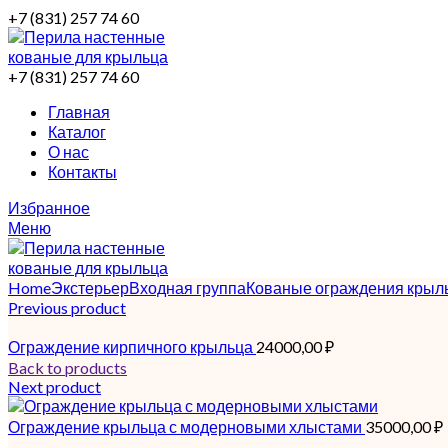
+7 (831) 257 74 60
+7 (831) 257 74 60
Главная
Каталог
О нас
Контакты
Избранное
Меню
Home
Экстерьер
Входная группа
Кованые ограждения крыл
Previous product
Ограждение кирпичного крыльца
24000,00
₽
Back to products
Next product
Ограждение крыльца с модерновыми хлыстами
35000,00
₽