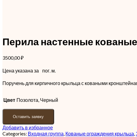
Перила настенные кованые
3500,00
₽
Цена указана за
пог. м.
Поручень для кирпичного крыльца с коваными кронштейнам
Цвет
Позолота, Черный
Оставить заявку
Добавить в избранное
Categories:
Входная группа
,
Кованые ограждения крыльца
,