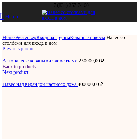
+7 (831) 257 74 60
Меню
Home
Экстерьер
Входная группа
Кованые навесы
Навес со
столбами для входа в дом
Previous product
Автонавес с коваными элементами
250000,00
₽
Back to products
Next product
Навес над верандой частного дома
400000,00
₽