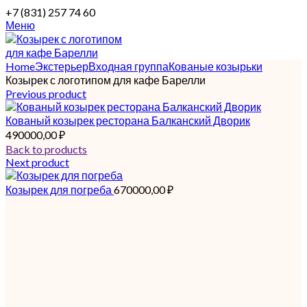
+7 (831) 257 74 60
Меню
Home
Экстерьер
Входная группа
Кованые козырьки
Козырек с логотипом для кафе Барелли
Previous product
Кованый козырек ресторана Балканский Дворик
490000,00
₽
Back to products
Next product
Козырек для погреба
670000,00
₽