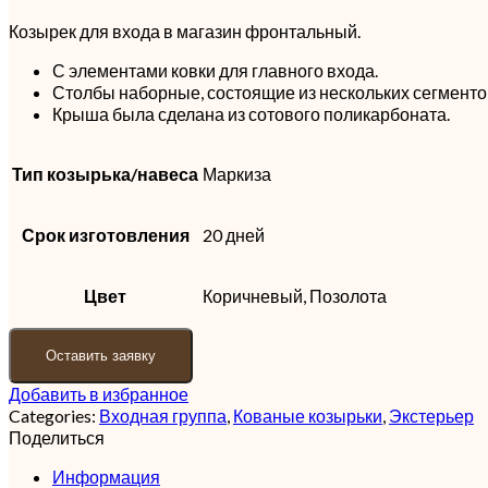
Козырек для входа в магазин фронтальный.
С элементами ковки для главного входа.
Столбы наборные, состоящие из нескольких сегментов
Крыша была сделана из сотового поликарбоната.
Тип козырька/навеса
Маркиза
Срок изготовления
20 дней
Цвет
Коричневый, Позолота
Оставить заявку
Добавить в избранное
Categories:
Входная группа
,
Кованые козырьки
,
Экстерьер
Поделиться
Информация