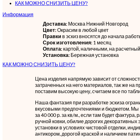
КАК МОЖНО СНИЗИТЬ ЦЕНУ?
Информация
Доставка:
Москва Нижний Новгород
Цвет:
Окрасим в любой цвет
Правки
в эскиз вносятся до начала рабо
Срок изготовления:
1 месяц
Оплата:
картой, наличными, на расчетный
Установка:
Бережная установка
КАК МОЖНО СНИЗИТЬ ЦЕНУ?
Цена изделия напрямую зависит от сложности
затраченных на него материалов, так же на п
поставим высокую цену, считаем все по табл
Наша фантазия при разработке эскиза огран
вкусовыми предпочтениями и бюджетом. Мы 
за 40 000 р. за кв/м., если там будет фактура,
ручной ковки, обилие дорогих декоративных 
установки в условиях чистовой отделки, инд
антикором, дорогой краской и наличием пати