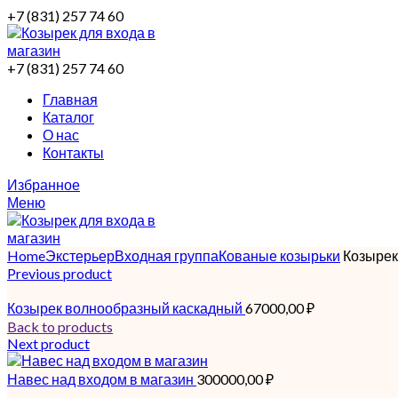
+7 (831) 257 74 60
+7 (831) 257 74 60
Главная
Каталог
О нас
Контакты
Избранное
Меню
Home
Экстерьер
Входная группа
Кованые козырьки
Козырек 
Previous product
Козырек волнообразный каскадный
67000,00
₽
Back to products
Next product
Навес над входом в магазин
300000,00
₽