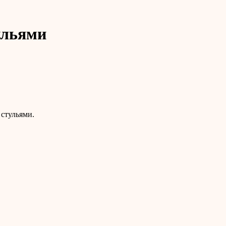
ульями
стульями.