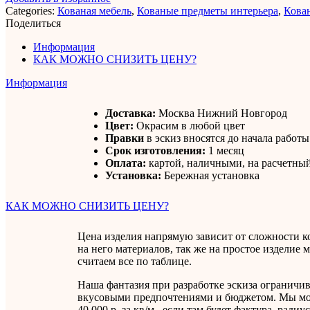
Categories:
Кованая мебель
,
Кованые предметы интерьера
,
Кова
Поделиться
Информация
КАК МОЖНО СНИЗИТЬ ЦЕНУ?
Информация
Доставка:
Москва Нижний Новгород
Цвет:
Окрасим в любой цвет
Правки
в эскиз вносятся до начала работы
Срок изготовления:
1 месяц
Оплата:
картой, наличными, на расчетный
Установка:
Бережная установка
КАК МОЖНО СНИЗИТЬ ЦЕНУ?
Цена изделия напрямую зависит от сложности к
на него материалов, так же на простое изделие
считаем все по таблице.
Наша фантазия при разработке эскиза ограничи
вкусовыми предпочтениями и бюджетом. Мы мо
40 000 р. за кв/м., если там будет фактура, ради