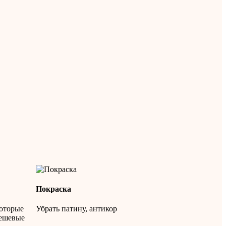
Покраска
которые
Убрать патину, антикор
дешевые