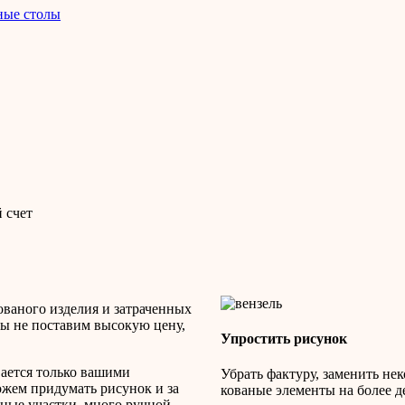
ные столы
 счет
ованого изделия и затраченных
 мы не поставим высокую цену,
Упростить рисунок
вается только вашими
Убрать фактуру, заменить не
жем придумать рисунок и за
кованые элементы на более 
усные участки, много ручной