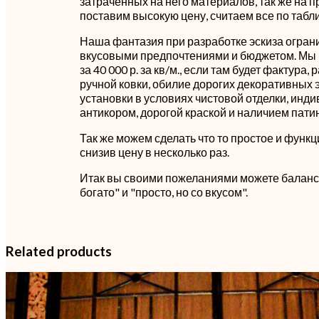
затраченных на него материалов, так же на п
поставим высокую цену, считаем все по табл
Наша фантазия при разработке эскиза огран
вкусовыми предпочтениями и бюджетом. Мы 
за 40 000 р. за кв/м., если там будет фактура,
ручной ковки, обилие дорогих декоративных 
установки в условиях чистовой отделки, инд
антикором, дорогой краской и наличием пати
Так же можем сделать что то простое и функц
снизив цену в несколько раз.
Итак вы своими пожеланиями можете баланс
богато" и "просто, но со вкусом".
Related products