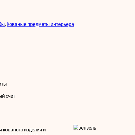
мбы
,
Кованые предметы интерьера
оты
ый счет
 кованого изделия и