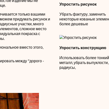
ростое изделие мы не
Упростить рисунок
ице.
ичивается только вашими
Убрать фактуру, заменить
можем придумать рисунок и
некоторые кованые элемен
 радиусные участки, много
более дешевые
элементов, сложное место
ивидуальная покраска с
ны.
иональное вместо этого,
Упростить конструкцию
Использовать более тонки
ировать между "дорого -
металл, убрать выпуклости,
радиусы,