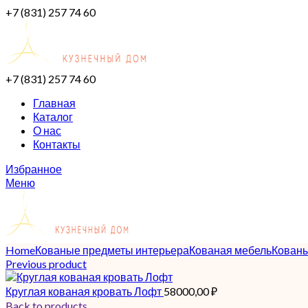
+7 (831) 257 74 60
+7 (831) 257 74 60
Главная
Каталог
О нас
Контакты
Избранное
Меню
Home
Кованые предметы интерьера
Кованая мебель
Кованы
Previous product
Круглая кованая кровать Лофт
58000,00
₽
Back to products