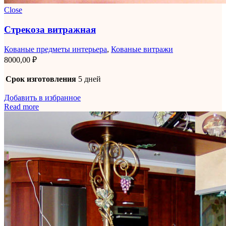
Close
Стрекоза витражная
Кованые предметы интерьера
,
Кованые витражи
8000,00
₽
Срок изготовления
5 дней
Добавить в избранное
Read more