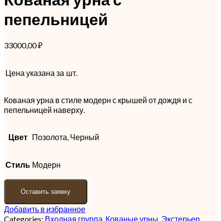
пепельницей
33000,00
₽
Цена указана за
шт.
Кованая урна в стиле модерн с крышей от дождя и с
пепельницей наверху.
Цвет
Позолота, Черный
Стиль
Модерн
Оставить заявку
Добавить в избранное
Categories:
Входная группа
,
Кованые урны
,
Экстерьер