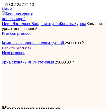
+7 (831) 257 74 60
Меню
Home
Экстерьер
Входная группа
Кованые урны
Кованая
урна с пепельницей
Previous product
Комплект кованой лавочки с урной
29000,00
₽
Back to products
Next product
Урна с коваными листочками
23000,00
₽
Кованая урна с