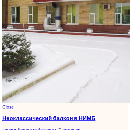
Close
Неоклассический балкон в НИМБ
Фасад
,
Кованые балконы
,
Экстерьер