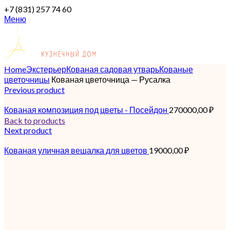
+7 (831) 257 74 60
Меню
Home
Экстерьер
Кованая садовая утварь
Кованые
цветочницы
Кованая цветочница — Русалка
Previous product
Кованая композиция под цветы - Посейдон
270000,00
₽
Back to products
Next product
Кованая уличная вешалка для цветов
19000,00
₽