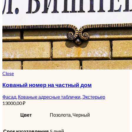
Close
Кованый номер на частный дом
Фасад
,
Кованые адресные таблички
,
Экстерьер
13000,00
₽
Цвет
Позолота, Черный
Срок изготовления
5 дней