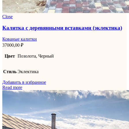
Close
Калитка с деревянными вставками (эклектика)
Кованые калитки
37000,00
₽
Цвет
Позолота, Черный
Стиль
Эклектика
Добавить в избранное
Read more