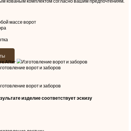
ным кованым комплектом согласно вашим предпочтениям.
бой массе ворот
ора
отка
оты
re
After
езультате изделие соответствует эскизу