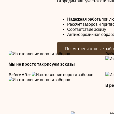
Огородим ваш участок стиль
Надежная работа при лю
Рассчет зазоров и притв
Соответствие эскизу
Антикоррозийная обраб
Посмотреть готовые раб
Befo
Мы не просто так рисуем эскизы
Before
After
В р