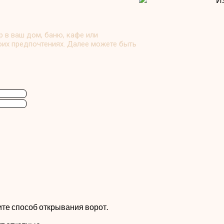
ер в ваш дом, баню, кафе или
оих предпочтениях. Далее можете быть
те способ открывания ворот.